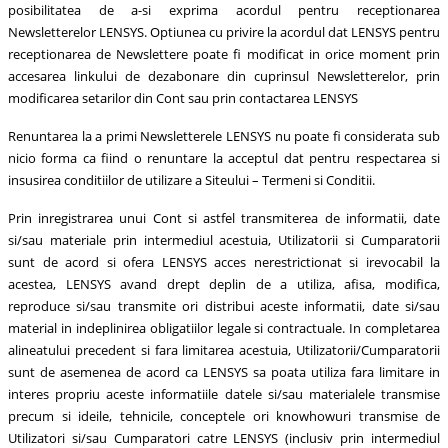
posibilitatea de a-si exprima acordul pentru receptionarea
Newsletterelor LENSYS. Optiunea cu privire la acordul dat LENSYS pentru
receptionarea de Newslettere poate fi modificat in orice moment prin
accesarea linkului de dezabonare din cuprinsul Newsletterelor, prin
modificarea setarilor din Cont sau prin contactarea LENSYS
Renuntarea la a primi Newsletterele LENSYS nu poate fi considerata sub
nicio forma ca fiind o renuntare la acceptul dat pentru respectarea si
insusirea conditiilor de utilizare a Siteului – Termeni si Conditii.
Prin inregistrarea unui Cont si astfel transmiterea de informatii, date
si/sau materiale prin intermediul acestuia, Utilizatorii si Cumparatorii
sunt de acord si ofera LENSYS acces nerestrictionat si irevocabil la
acestea, LENSYS avand drept deplin de a utiliza, afisa, modifica,
reproduce si/sau transmite ori distribui aceste informatii, date si/sau
material in indeplinirea obligatiilor legale si contractuale. In completarea
alineatului precedent si fara limitarea acestuia, Utilizatorii/Cumparatorii
sunt de asemenea de acord ca LENSYS sa poata utiliza fara limitare in
interes propriu aceste informatiile datele si/sau materialele transmise
precum si ideile, tehnicile, conceptele ori knowhowuri transmise de
Utilizatori si/sau Cumparatori catre LENSYS (inclusiv prin intermediul