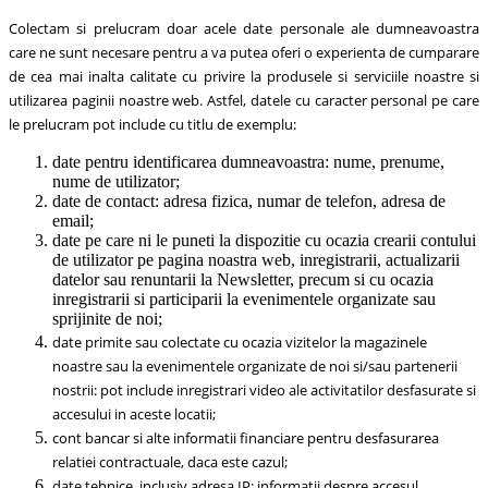
Colectam si prelucram doar acele date personale ale dumneavoastra
care ne sunt necesare pentru a va putea oferi o experienta de cumparare
de cea mai inalta calitate cu privire la produsele si serviciile noastre si
utilizarea paginii noastre web. Astfel, datele cu caracter personal pe care
le prelucram pot include cu titlu de exemplu:
date pentru identificarea dumneavoastra: nume, prenume,
nume de utilizator;
date de contact: adresa fizica, numar de telefon, adresa de
email;
date pe care ni le puneti la dispozitie cu ocazia crearii contului
de utilizator pe pagina noastra web, inregistrarii, actualizarii
datelor sau renuntarii la Newsletter, precum si cu ocazia
inregistrarii si participarii la evenimentele organizate sau
sprijinite de noi;
date primite sau colectate cu ocazia vizitelor la magazinele
noastre sau la evenimentele organizate de noi si/sau partenerii
nostrii: pot include inregistrari video ale activitatilor desfasurate si
accesului in aceste locatii;
cont bancar si alte informatii financiare pentru desfasurarea
relatiei contractuale, daca este cazul;
date tehnice, inclusiv adresa IP: informatii despre accesul