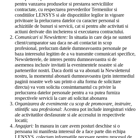
pentru vanzarea produselor si prestarea serviciliilor
contractate, cu respectarea prevederilor Termenilor si
conditiilor LENSYS si ale dispozitiilor legilor in vigoare
privitoare la prelucrarea datelor cu caracter personal si
achizitiile de bunuri si servicii, cat si pentru alte activitati si
actiuni derivate din incheierea si executarea contractului.
Comunicari si Newslettere:
In situatia in care deja ne sunteti
client/cumparator sau daca ne-ati contactat in scop
profesional, prelucram datele dumneavoastra personale pe
baza interesului legitim de a va transmite comunicari specifice,
Newsletterele, de interes pentru dumneavoastra si de
asemenea inclusiv invitatii la evenimentele noastre si ale
partenerilor nostri. Daca doriti sa va abonati la Newsletterul
nostru, la momentul abonarii dumneavoastra (prin intermediul
paginii noastre web sau printr-o alta forma de solicitare
directa) va vom solicita consimtamantul cu privire la
prelucrarea datelor personale pentru a va putea furniza
respectivele servicii la care ati solicitat abonarea
Organizarea de evenimente cu scop de promovare, instruire,
stiintific sau profesional:
Acestea pot include inregistrari video
ale activitatilor desfasurate si ale accesului in respectivele
locatii;
Angajari:
In masura in care avem posturi deschise si o
persoana isi manifesta interesul de a face parte din echipa
LENSYS, colectam informatiile necesare pentru procesul de