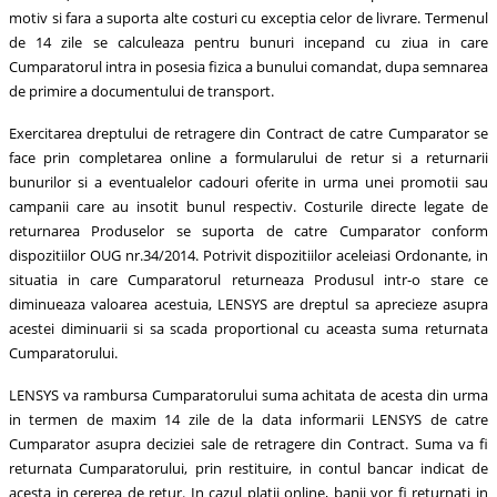
motiv si fara a suporta alte costuri cu exceptia celor de livrare. Termenul
de 14 zile se calculeaza pentru bunuri incepand cu ziua in care
Cumparatorul intra in posesia fizica a bunului comandat, dupa semnarea
de primire a documentului de transport.
Exercitarea dreptului de retragere din Contract de catre Cumparator se
face prin completarea online a formularului de retur si a returnarii
bunurilor si a eventualelor cadouri oferite in urma unei promotii sau
campanii care au insotit bunul respectiv. Costurile directe legate de
returnarea Produselor se suporta de catre Cumparator conform
dispozitiilor OUG nr.34/2014. Potrivit dispozitiilor aceleiasi Ordonante, in
situatia in care Cumparatorul returneaza Produsul intr-o stare ce
diminueaza valoarea acestuia, LENSYS are dreptul sa aprecieze asupra
acestei diminuarii si sa scada proportional cu aceasta suma returnata
Cumparatorului.
LENSYS va rambursa Cumparatorului suma achitata de acesta din urma
in termen de maxim 14 zile de la data informarii LENSYS de catre
Cumparator asupra deciziei sale de retragere din Contract. Suma va fi
returnata Cumparatorului, prin restituire, in contul bancar indicat de
acesta in cererea de retur. In cazul platii online, banii vor fi returnati in