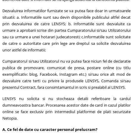
Dezvaluirea informatiilor furnizate se va putea face doar in urmatoarele
situatii: a. Informatiile sunt sau devin disponibile publicului altfel decat
prin dezvaluirea de catre LENSYS; b. Informatiile sunt dezvaluite ca
urmare a aprobarii scrise din partea Cumparatorului si/sau Utilizatorului
sau ca urmare a unei hotarari judecatoresti; c.Informatiile sunt solicitate
de catre o autoritate care prin lege are dreptul sa solicite dezvaluirea
unor astfel de informatii;
Cumparatorul si/sau Utilizatorul nu va putea face niciun fel de declaratie
publica de promovare, comunicat de presa, postare online (cu titlu
exemplificativ: blog, Facebook, Instagram etc.) si/sau orice alt mod de
dezvaluire catre terti cu privire la produsele LENSYS, Comanda si/sau
prezentul Contract, fara consimtamantul in scris si prealabil al LENSYS.
LENSYS nu solicita si nu stocheaza detalii referitoare la cardul
dumneavoastra bancar. Procesarea acestor date de card in cazul platilor
online se face exclusiv prin intermediul platformei de plati securizate
Netopia.
A. Ce fel de date cu caracter personal prelucram?