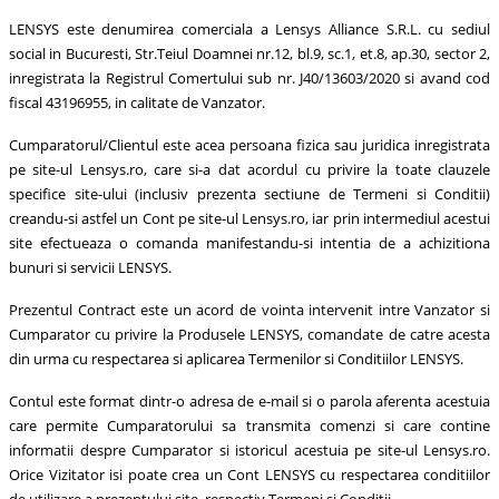
LENSYS este denumirea comerciala a Lensys Alliance S.R.L. cu sediul
social in Bucuresti, Str.Teiul Doamnei nr.12, bl.9, sc.1, et.8, ap.30, sector 2,
inregistrata la Registrul Comertului sub nr. J40/13603/2020 si avand cod
fiscal 43196955, in calitate de Vanzator.
Cumparatorul/Clientul este acea persoana fizica sau juridica inregistrata
pe site-ul Lensys.ro, care si-a dat acordul cu privire la toate clauzele
specifice site-ului (inclusiv prezenta sectiune de Termeni si Conditii)
creandu-si astfel un Cont pe site-ul Lensys.ro, iar prin intermediul acestui
site efectueaza o comanda manifestandu-si intentia de a achizitiona
bunuri si servicii LENSYS.
Prezentul Contract este un acord de vointa intervenit intre Vanzator si
Cumparator cu privire la Produsele LENSYS, comandate de catre acesta
din urma cu respectarea si aplicarea Termenilor si Conditiilor LENSYS.
Contul este format dintr-o adresa de e-mail si o parola aferenta acestuia
care permite Cumparatorului sa transmita comenzi si care contine
informatii despre Cumparator si istoricul acestuia pe site-ul Lensys.ro.
Orice Vizitator isi poate crea un Cont LENSYS cu respectarea conditiilor
de utilizare a prezentului site, respectiv Termeni si Conditii