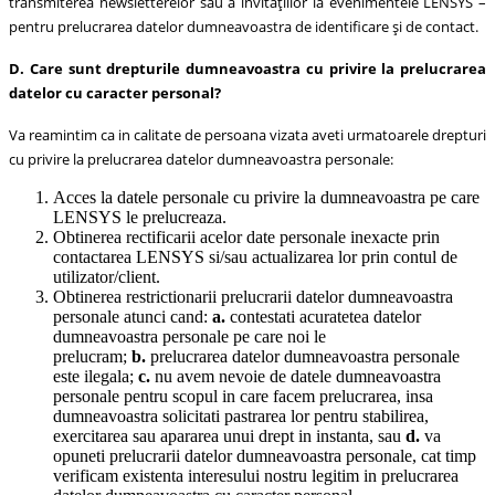
transmiterea newsletterelor sau a invitațiilor la evenimentele LENSYS –
pentru prelucrarea datelor dumneavoastra de identificare și de contact.
D. Care sunt drepturile dumneavoastra cu privire la prelucrarea
datelor cu caracter personal?
Va reamintim ca in calitate de persoana vizata aveti urmatoarele drepturi
cu privire la prelucrarea datelor dumneavoastra personale:
Acces la datele personale cu privire la dumneavoastra pe care
LENSYS le prelucreaza.
Obtinerea rectificarii acelor date personale inexacte prin
contactarea LENSYS si/sau actualizarea lor prin contul de
utilizator/client.
Obtinerea restrictionarii prelucrarii datelor dumneavoastra
personale atunci cand:
a.
contestati acuratetea datelor
dumneavoastra personale pe care noi le
prelucram;
b.
prelucrarea datelor dumneavoastra personale
este ilegala;
c.
nu avem nevoie de datele dumneavoastra
personale pentru scopul in care facem prelucrarea, insa
dumneavoastra solicitati pastrarea lor pentru stabilirea,
exercitarea sau apararea unui drept in instanta, sau
d.
va
opuneti prelucrarii datelor dumneavoastra personale, cat timp
verificam existenta interesului nostru legitim in prelucrarea