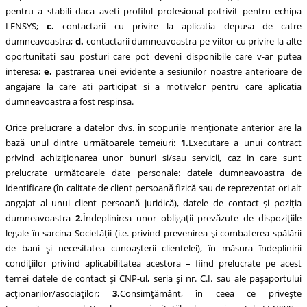
pentru a stabili daca aveti profilul profesional potrivit pentru echipa
LENSYS;
c.
contactarii cu privire la aplicatia depusa de catre
dumneavoastra;
d.
contactarii dumneavoastra pe viitor cu privire la alte
oportunitati sau posturi care pot deveni disponibile care v-ar putea
interesa;
e.
pastrarea unei evidente a sesiunilor noastre anterioare de
angajare la care ati participat si a motivelor pentru care aplicatia
dumneavoastra a fost respinsa.
Orice prelucrare a datelor dvs. în scopurile menționate anterior are la
bază unul dintre următoarele temeiuri:
1.
Executare a unui contract
privind achiziționarea unor bunuri si/sau servicii, caz in care sunt
prelucrate următoarele date personale: datele dumneavoastra de
identificare (în calitate de client persoană fizică sau de reprezentat ori alt
angajat al unui client persoană juridică), datele de contact și poziția
dumneavoastra
2.
Îndeplinirea unor obligații prevăzute de dispozițiile
legale în sarcina Societății (i.e. privind prevenirea și combaterea spălării
de bani și necesitatea cunoașterii clientelei), în măsura îndeplinirii
condițiilor privind aplicabilitatea acestora – fiind prelucrate pe acest
temei datele de contact și CNP-ul, seria și nr. C.I. sau ale pașaportului
acționarilor/asociaților;
3.
Consimțământ, în ceea ce privește