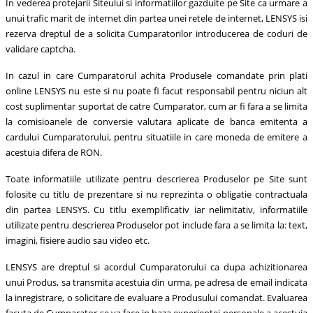
In vederea protejarii Siteului si informatiilor gazduite pe Site ca urmare a
unui trafic marit de internet din partea unei retele de internet, LENSYS isi
rezerva dreptul de a solicita Cumparatorilor introducerea de coduri de
validare captcha.
In cazul in care Cumparatorul achita Produsele comandate prin plati
online LENSYS nu este si nu poate fi facut responsabil pentru niciun alt
cost suplimentar suportat de catre Cumparator, cum ar fi fara a se limita
la comisioanele de conversie valutara aplicate de banca emitenta a
cardului Cumparatorului, pentru situatiile in care moneda de emitere a
acestuia difera de RON.
Toate informatiile utilizate pentru descrierea Produselor pe Site sunt
folosite cu titlu de prezentare si nu reprezinta o obligatie contractuala
din partea LENSYS. Cu titlu exemplificativ iar nelimitativ, informatiile
utilizate pentru descrierea Produselor pot include fara a se limita la: text,
imagini, fisiere audio sau video etc.
LENSYS are dreptul si acordul Cumparatorului ca dupa achizitionarea
unui Produs, sa transmita acestuia din urma, pe adresa de email indicata
la inregistrare, o solicitare de evaluare a Produsului comandat. Evaluarea
facuta de Cumparator se va face in baza experientei personale a acestuia