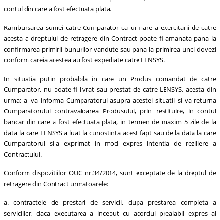
contul din care a fost efectuata plata.
Rambursarea sumei catre Cumparator ca urmare a exercitarii de catre
acesta a dreptului de retragere din Contract poate fi amanata pana la
confirmarea primirii bunurilor vandute sau pana la primirea unei dovezi
conform careia acestea au fost expediate catre LENSYS.
In situatia putin probabila in care un Produs comandat de catre
Cumparator, nu poate fi livrat sau prestat de catre LENSYS, acesta din
urma: a. va informa Cumparatorul asupra acestei situatii si va returna
Cumparatorului contravaloarea Produsului, prin restituire, in contul
bancar din care a fost efectuata plata, in termen de maxim 5 zile de la
data la care LENSYS a luat la cunostinta acest fapt sau de la data la care
Cumparatorul si-a exprimat in mod expres intentia de reziliere a
Contractului.
Conform dispozitiilor OUG nr.34/2014, sunt exceptate de la dreptul de
retragere din Contract urmatoarele:
a. contractele de prestari de servicii, dupa prestarea completa a
serviciilor, daca executarea a inceput cu acordul prealabil expres al