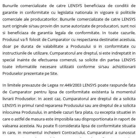
Bunurile comercializate de catre LENSYS beneficiaza de conditii de
garantie in conformitate cu legislatia nationala in vigoare si politicile
comerciale ale producatorilor. Bunurile comercializate de catre LENSYS
sunt originale si/sau provin din surse autorizate de producatori, sunt noi
si beneficiaza de garantia legala de conformitate. In toate cazurile,
Produsul va fi folosit de Cumparator cu respectarea destinatiei acestuia,
doar pe durata de valabilitate a Produsului si in conformitate cu
instructiunile de utilizare. Cumparatorul are dreptul, si este indreptatit in
special inainte de efectuarea comenzii, sa solicite din partea LENSYS
toate informatiile necesare utilizatii conforme si/sau achizitionarii
Produselor prezentate pe Site.
In limitele prevazute de Legea nr.449/2003 LENSYS poate raspunde fata
de Cumparator pentru lipsa de conformitate existenta la momentul
livrarii Produselor. In acest caz, Cumparatorul are dreptul de a solicita
LENSYS in primul rand repararea Produsului sau are dreptul de a solicita
inlocuirea Produsului, in ambele cazuri fara plata, cu exceptia situatiei in
care o astfel de masura este imposibila sau disproportionata in raport de
valoarea acesteia. Nu poate fi considerata lipsa de conformitate situatia
in care, in momentul incheierii Contractului, Cumparatorul a cunoscut