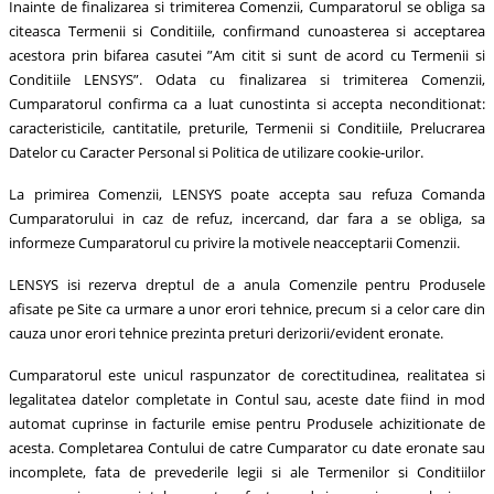
Inainte de finalizarea si trimiterea Comenzii, Cumparatorul se obliga sa
citeasca Termenii si Conditiile, confirmand cunoasterea si acceptarea
acestora prin bifarea casutei ”Am citit si sunt de acord cu Termenii si
Conditiile LENSYS”. Odata cu finalizarea si trimiterea Comenzii,
Cumparatorul confirma ca a luat cunostinta si accepta neconditionat:
caracteristicile, cantitatile, preturile, Termenii si Conditiile, Prelucrarea
Datelor cu Caracter Personal si Politica de utilizare cookie-urilor.
La primirea Comenzii, LENSYS poate accepta sau refuza Comanda
Cumparatorului in caz de refuz, incercand, dar fara a se obliga, sa
informeze Cumparatorul cu privire la motivele neacceptarii Comenzii.
LENSYS isi rezerva dreptul de a anula Comenzile pentru Produsele
afisate pe Site ca urmare a unor erori tehnice, precum si a celor care din
cauza unor erori tehnice prezinta preturi derizorii/evident eronate.
Cumparatorul este unicul raspunzator de corectitudinea, realitatea si
legalitatea datelor completate in Contul sau, aceste date fiind in mod
automat cuprinse in facturile emise pentru Produsele achizitionate de
acesta. Completarea Contului de catre Cumparator cu date eronate sau
incomplete, fata de prevederile legii si ale Termenilor si Conditiilor