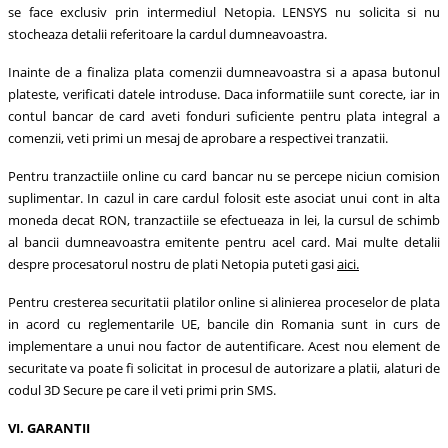
se face exclusiv prin intermediul Netopia. LENSYS nu solicita si nu
stocheaza detalii referitoare la cardul dumneavoastra.
Inainte de a finaliza plata comenzii dumneavoastra si a apasa butonul
plateste, verificati datele introduse. Daca informatiile sunt corecte, iar in
contul bancar de card aveti fonduri suficiente pentru plata integral a
comenzii, veti primi un mesaj de aprobare a respectivei tranzatii.
Pentru tranzactiile online cu card bancar nu se percepe niciun comision
suplimentar. In cazul in care cardul folosit este asociat unui cont in alta
moneda decat RON, tranzactiile se efectueaza in lei, la cursul de schimb
al bancii dumneavoastra emitente pentru acel card. Mai multe detalii
despre procesatorul nostru de plati Netopia puteti gasi
aici
.
Pentru cresterea securitatii platilor online si alinierea proceselor de plata
in acord cu reglementarile UE, bancile din Romania sunt in curs de
implementare a unui nou factor de autentificare. Acest nou element de
securitate va poate fi solicitat in procesul de autorizare a platii, alaturi de
codul 3D Secure pe care il veti primi prin SMS.
VI. GARANTII