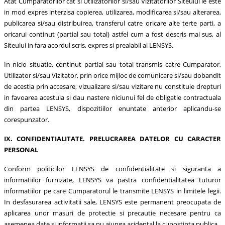
Atat Cumparatorilor cat si Utilizatorilor si/sau Vizitatorilor Siteului le este
in mod expres interzisa copierea, utilizarea, modificarea si/sau alterarea,
publicarea si/sau distribuirea, transferul catre oricare alte terte parti, a
oricarui continut (partial sau total) astfel cum a fost descris mai sus, al
Siteului in fara acordul scris, expres si prealabil al LENSYS.
In nicio situatie, continut partial sau total transmis catre Cumparator,
Utilizator si/sau Vizitator, prin orice mijloc de comunicare si/sau dobandit
de acestia prin accesare, vizualizare si/sau vizitare nu constituie drepturi
in favoarea acestuia si dau nastere niciunui fel de obligatie contractuala
din partea LENSYS, dispozitiilor enuntate anterior aplicandu-se
corespunzator.
IX. CONFIDENTIALITATE. PRELUCRAREA DATELOR CU CARACTER
PERSONAL
Conform politicilor LENSYS de confidentialitate si siguranta a
informatiilor furnizate, LENSYS va pastra confidentialitatea tuturor
informatiilor pe care Cumparatorul le transmite LENSYS in limitele legii.
In desfasurarea activitatii sale, LENSYS este permanent preocupata de
aplicarea unor masuri de protectie si precautie necesare pentru ca
asemenea date si informatii sa nu ajunga acidental la cunostinta publica.