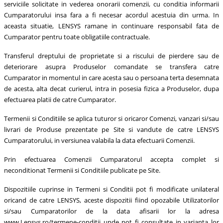
serviciile solicitate in vederea onorarii comenzii, cu conditia informarii
Cumparatorului insa fara a fi necesar acordul acestuia din urma. In
aceasta situatie, LENSYS ramane in continuare responsabil fata de
Cumparator pentru toate obligatiile contractuale.
Transferul dreptului de proprietate si a riscului de pierdere sau de
deteriorare asupra Produselor comandate se transfera catre
Cumparator in momentul in care acesta sau o persoana terta desemnata
de acesta, alta decat curierul, intra in posesia fizica a Produselor, dupa
efectuarea platii de catre Cumparator.
Termenii si Conditiile se aplica tuturor si oricaror Comenzi, vanzari si/sau
livrari de Produse prezentate pe Site si vandute de catre LENSYS
Cumparatorului, in versiunea valabila la data efectuarii Comenzii.
Prin efectuarea Comenzii Cumparatorul accepta complet si
neconditionat Termenii si Conditiile publicate pe Site.
Dispozitiile cuprinse in Termeni si Conditii pot fi modificate unilateral
oricand de catre LENSYS, aceste dispozitii fiind opozabile Utilizatorilor
si/sau Cumparatorilor de la data afisarii lor la adresa
www.Lensys.ro/termene-conditii unde pot fi consultate in varianta lor