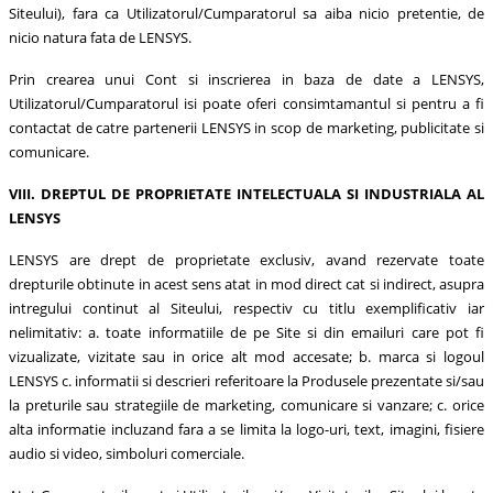
Siteului), fara ca Utilizatorul/Cumparatorul sa aiba nicio pretentie, de
nicio natura fata de LENSYS.
Prin crearea unui Cont si inscrierea in baza de date a LENSYS,
Utilizatorul/Cumparatorul isi poate oferi consimtamantul si pentru a fi
contactat de catre partenerii LENSYS in scop de marketing, publicitate si
comunicare.
VIII. DREPTUL DE PROPRIETATE INTELECTUALA SI INDUSTRIALA AL
LENSYS
LENSYS are drept de proprietate exclusiv, avand rezervate toate
drepturile obtinute in acest sens atat in mod direct cat si indirect, asupra
intregului continut al Siteului, respectiv cu titlu exemplificativ iar
nelimitativ: a. toate informatiile de pe Site si din emailuri care pot fi
vizualizate, vizitate sau in orice alt mod accesate; b. marca si logoul
LENSYS c. informatii si descrieri referitoare la Produsele prezentate si/sau
la preturile sau strategiile de marketing, comunicare si vanzare; c. orice
alta informatie incluzand fara a se limita la logo-uri, text, imagini, fisiere
audio si video, simboluri comerciale.