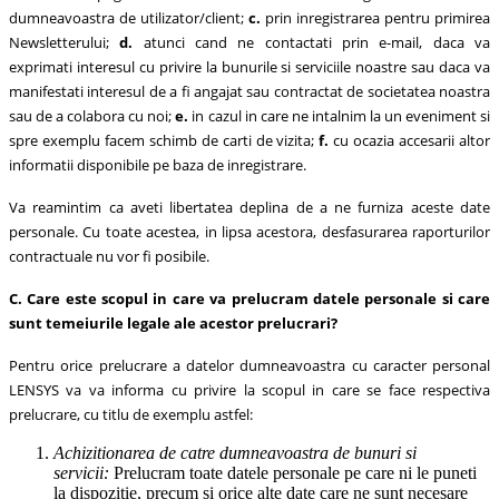
dumneavoastra de utilizator/client;
c.
prin inregistrarea pentru primirea
Newsletterului;
d.
atunci cand ne contactati prin e-mail, daca va
exprimati interesul cu privire la bunurile si serviciile noastre sau daca va
manifestati interesul de a fi angajat sau contractat de societatea noastra
sau de a colabora cu noi;
e.
in cazul in care ne intalnim la un eveniment si
spre exemplu facem schimb de carti de vizita;
f.
cu ocazia accesarii altor
informatii disponibile pe baza de inregistrare.
Va reamintim ca aveti libertatea deplina de a ne furniza aceste date
personale. Cu toate acestea, in lipsa acestora, desfasurarea raporturilor
contractuale nu vor fi posibile.
C. Care este scopul in care va prelucram datele personale si care
sunt temeiurile legale ale acestor prelucrari?
Pentru orice prelucrare a datelor dumneavoastra cu caracter personal
LENSYS va va informa cu privire la scopul in care se face respectiva
prelucrare, cu titlu de exemplu astfel:
Achizitionarea de catre dumneavoastra de bunuri si
servicii:
Prelucram toate datele personale pe care ni le puneti
la dispozitie, precum si orice alte date care ne sunt necesare