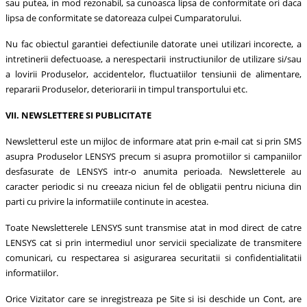
sau putea, in mod rezonabil, sa cunoasca lipsa de conformitate ori daca
lipsa de conformitate se datoreaza culpei Cumparatorului.
Nu fac obiectul garantiei defectiunile datorate unei utilizari incorecte, a
intretinerii defectuoase, a nerespectarii instructiunilor de utilizare si/sau
a lovirii Produselor, accidentelor, fluctuatiilor tensiunii de alimentare,
repararii Produselor, deteriorarii in timpul transportului etc.
VII. NEWSLETTERE SI PUBLICITATE
Newsletterul este un mijloc de informare atat prin e-mail cat si prin SMS
asupra Produselor LENSYS precum si asupra promotiilor si campaniilor
desfasurate de LENSYS intr-o anumita perioada. Newsletterele au
caracter periodic si nu creeaza niciun fel de obligatii pentru niciuna din
parti cu privire la informatiile continute in acestea.
Toate Newsletterele LENSYS sunt transmise atat in mod direct de catre
LENSYS cat si prin intermediul unor servicii specializate de transmitere
comunicari, cu respectarea si asigurarea securitatii si confidentialitatii
informatiilor.
Orice Vizitator care se inregistreaza pe Site si isi deschide un Cont, are