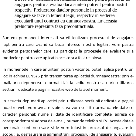
angajare, pentru a evalua daca sunteti potrivit pentru postul
respectiv. Prelucrarea datelor personale in procesul de
angajare se face in temeiul legii, respectiv in vederea
executarii unui contract cu dumneavoastra, iar aceasta
prelucrare reprezinta faza precontractuala.
Suntem permanent interesati sa eficientizam procesului de angajare,
fapt pentru care, avand ca baza interesul nostru legitim, vom pastra
evidenta persoanelor care au participat la procesele de evaluare si a
motivelor pentru care aplicatia acestora a fost respinsa.
In momentele in care anuntam posturi vacante, puteti aplica pentru un
loc in echipa LENSYS prin transmiterea aplicatiei dumneavoastra: prin e-
mail, prin depunerea in format fizic la sediul nostru sau prin utilizarea
sectiunii dedicate a paginii noastre web de la acel moment.
In situatia depunerii aplicatiei prin utilizarea sectiunii dedicate a paginii
noastre web, vom avea nevoie si va vom solicita urmatoarele date cu
caracter personal: nume si date de identificare complete, adresa de
corespondenta si adresa de e-mail, numar de telefon si CV. Aceste datele
personale sunt necesare si le vom folosi in procesul de angajare in
scopul:
a.
desfasurarii si administrarii procesului de angajare;
b.
evaluarii