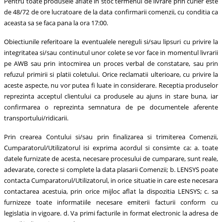
Pentru toate produsele aflate in stoc termenul de livrare prin curier este
de 48/72 de ore lucratoare de la data confirmarii comenzii, cu conditia ca
aceasta sa se faca pana la ora 17:00.
Obiectiunile referitoare la eventualele nereguli si/sau lipsuri cu privire la
integritatea si/sau continutul unor colete se vor face in momentul livrarii
pe AWB sau prin intocmirea un proces verbal de constatare, sau prin
refuzul primirii si platii coletului. Orice reclamatii ulterioare, cu privire la
aceste aspecte, nu vor putea fi luate in considerare. Receptia produselor
reprezinta acceptul clientului ca produsele au ajuns in stare buna, iar
confirmarea o reprezinta semnatura de pe documentele aferente
transportului/ridicarii.
Prin crearea Contului si/sau prin finalizarea si trimiterea Comenzii,
Cumparatorul/Utilizatorul isi exprima acordul si consimte ca: a. toate
datele furnizate de acesta, necesare procesului de cumparare, sunt reale,
adevarate, corecte si complete la data plasarii Comenzii; b. LENSYS poate
contacta Cumparatorul/Utilizatorul, in orice situatie in care este necesara
contactarea acestuia, prin orice mijloc aflat la dispozitia LENSYS; c. sa
furnizeze toate informatiile necesare emiterii facturii conform cu
legislatia in vigoare. d. Va primi facturile in format electronic la adresa de