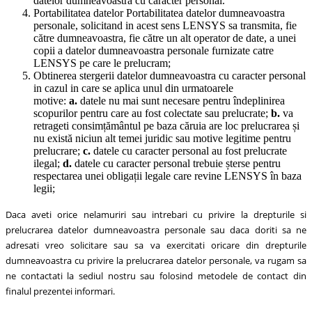
datelor dumneavoastra cu caracter personal.
Portabilitatea datelor Portabilitatea datelor dumneavoastra
personale, solicitand in acest sens LENSYS sa transmita, fie
către dumneavoastra, fie către un alt operator de date, a unei
copii a datelor dumneavoastra personale furnizate catre
LENSYS pe care le prelucram;
Obtinerea stergerii datelor dumneavoastra cu caracter personal
in cazul in care se aplica unul din urmatoarele
motive:
a.
datele nu mai sunt necesare pentru îndeplinirea
scopurilor pentru care au fost colectate sau prelucrate;
b.
va
retrageti consimțământul pe baza căruia are loc prelucrarea și
nu există niciun alt temei juridic sau motive legitime pentru
prelucrare;
c.
datele cu caracter personal au fost prelucrate
ilegal;
d.
datele cu caracter personal trebuie șterse pentru
respectarea unei obligații legale care revine LENSYS în baza
legii;
Daca aveti orice nelamuriri sau intrebari cu privire la drepturile si
prelucrarea datelor dumneavoastra personale sau daca doriti sa ne
adresati vreo solicitare sau sa va exercitati oricare din drepturile
dumneavoastra cu privire la prelucrarea datelor personale, va rugam sa
ne contactati la sediul nostru sau folosind metodele de contact din
finalul prezentei informari.