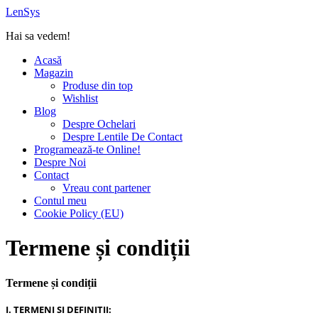
Sari
LenSys
la
Hai sa vedem!
conținut
Acasă
Magazin
Produse din top
Wishlist
Blog
Despre Ochelari
Despre Lentile De Contact
Programează-te Online!
Despre Noi
Contact
Vreau cont partener
Contul meu
Cookie Policy (EU)
Termene și condiții
Termene și condiții
I. TERMENI SI DEFINITII: