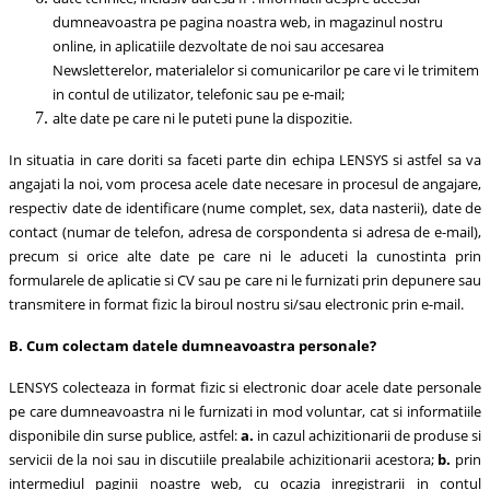
dumneavoastra pe pagina noastra web, in magazinul nostru
online, in aplicatiile dezvoltate de noi sau accesarea
Newsletterelor, materialelor si comunicarilor pe care vi le trimitem
in contul de utilizator, telefonic sau pe e-mail;
alte date pe care ni le puteti pune la dispozitie.
In situatia in care doriti sa faceti parte din echipa LENSYS si astfel sa va
angajati la noi, vom procesa acele date necesare in procesul de angajare,
respectiv date de identificare (nume complet, sex, data nasterii), date de
contact (numar de telefon, adresa de corspondenta si adresa de e-mail),
precum si orice alte date pe care ni le aduceti la cunostinta prin
formularele de aplicatie si CV sau pe care ni le furnizati prin depunere sau
transmitere in format fizic la biroul nostru si/sau electronic prin e-mail.
B. Cum colectam datele dumneavoastra personale?
LENSYS colecteaza in format fizic si electronic doar acele date personale
pe care dumneavoastra ni le furnizati in mod voluntar, cat si informatiile
disponibile din surse publice, astfel:
a.
in cazul achizitionarii de produse si
servicii de la noi sau in discutiile prealabile achizitionarii acestora;
b.
prin
intermediul paginii noastre web, cu ocazia inregistrarii in contul