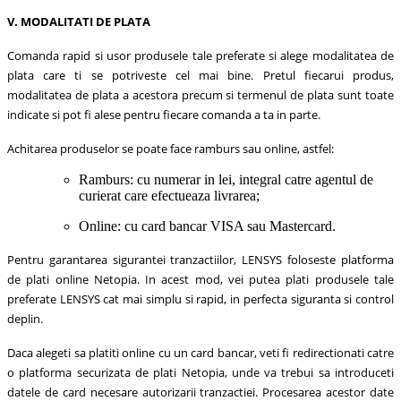
V. MODALITATI DE PLATA
Comanda rapid si usor produsele tale preferate si alege modalitatea de
plata care ti se potriveste cel mai bine. Pretul fiecarui produs,
modalitatea de plata a acestora precum si termenul de plata sunt toate
indicate si pot fi alese pentru fiecare comanda a ta in parte.
Achitarea produselor se poate face ramburs sau online, astfel:
Ramburs: cu numerar in lei, integral catre agentul de
curierat care efectueaza livrarea;
Online: cu card bancar VISA sau Mastercard.
Pentru garantarea sigurantei tranzactiilor, LENSYS foloseste platforma
de plati online Netopia. In acest mod, vei putea plati produsele tale
preferate LENSYS cat mai simplu si rapid, in perfecta siguranta si control
deplin.
Daca alegeti sa platiti online cu un card bancar, veti fi redirectionati catre
o platforma securizata de plati Netopia, unde va trebui sa introduceti
datele de card necesare autorizarii tranzactiei. Procesarea acestor date