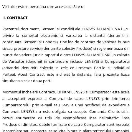
Vizitator este o persoana care acceseaza Site-ul
II. CONTRACT
Prezentul document, Termeni si conditii ale LENSYS ALLIANCE S.R.L. cu
privire la comertul electronic si vanzarea la distanta (denumit in
continuare Termeni si Conditii), tine loc de contract de vanzare bunuri
si/sau prestare servicii (denumite colectiv Produse) si reglementeaza din
punct de vedere juridic raportul dintre LENSYS ALLIANCE SRL in calitate
de Vanzator (denumit in continuare inclusiv LENSYS) si Cumparatorul
(amandoi denumiti colectiv in cele ce urmeaza Partile si individual
Partea). Acest Contract este incheiat la distanta, fara prezenta fizica
simultana a celor doua parti.
Momentul incheierii Contractului intre LENSYS si Cumparator este acela
al acceptarii exprese a Comenzi de catre LENSYS prin trimiterea
Cumparatorului prin e-mail sau SMS a unei notificari de expediere a
Comenzii. LENSYS nu este obligata sa accepte Comanda Clientului in
cazuri enumerate cu titlu de exemplificare insa nelimitativ: lipsa
Produsului din stoc, datele furnizate de catre Cumparator sunt nereale,
incomplete sau incorecte, se solicita livrare in afara teritoriului Romaniei,