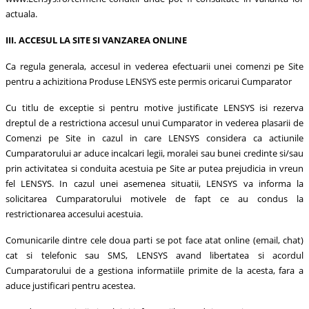
actuala.
III. ACCESUL LA SITE SI VANZAREA ONLINE
Ca regula generala, accesul in vederea efectuarii unei comenzi pe Site
pentru a achizitiona Produse LENSYS este permis oricarui Cumparator
Cu titlu de exceptie si pentru motive justificate LENSYS isi rezerva
dreptul de a restrictiona accesul unui Cumparator in vederea plasarii de
Comenzi pe Site in cazul in care LENSYS considera ca actiunile
Cumparatorului ar aduce incalcari legii, moralei sau bunei credinte si/sau
prin activitatea si conduita acestuia pe Site ar putea prejudicia in vreun
fel LENSYS. In cazul unei asemenea situatii, LENSYS va informa la
solicitarea Cumparatorului motivele de fapt ce au condus la
restrictionarea accesului acestuia.
Comunicarile dintre cele doua parti se pot face atat online (email, chat)
cat si telefonic sau SMS, LENSYS avand libertatea si acordul
Cumparatorului de a gestiona informatiile primite de la acesta, fara a
aduce justificari pentru acestea.