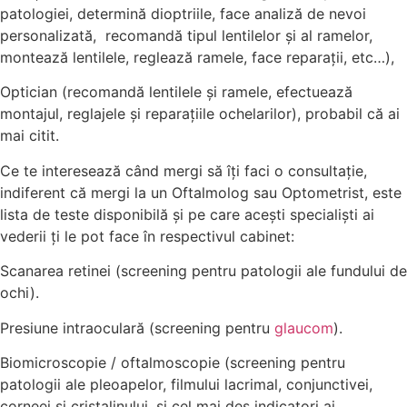
patologiei, determină dioptriile, face analiză de nevoi
personalizată, recomandă tipul lentilelor și al ramelor,
montează lentilele, reglează ramele, face reparații, etc…),
Optician (recomandă lentilele și ramele, efectuează
montajul, reglajele și reparațiile ochelarilor), probabil că ai
mai citit.
Ce te interesează când mergi să îți faci o consultație,
indiferent că mergi la un Oftalmolog sau Optometrist, este
lista de teste disponibilă și pe care acești specialiști ai
vederii ți le pot face în respectivul cabinet:
Scanarea retinei (screening pentru patologii ale fundului de
ochi).
Presiune intraoculară (screening pentru
glaucom
).
Biomicroscopie / oftalmoscopie (screening pentru
patologii ale pleoapelor, filmului lacrimal, conjunctivei,
corneei și cristalinului, și cel mai des indicatori ai