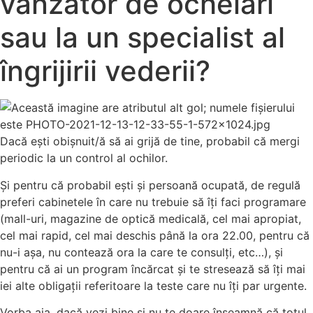
vânzător de ochelari
sau la un specialist al
îngrijirii vederii?
Dacă ești obișnuit/ă să ai grijă de tine, probabil că mergi
periodic la un control al ochilor.
Și pentru că probabil ești și persoană ocupată, de regulă
preferi cabinetele în care nu trebuie să îți faci programare
(mall-uri, magazine de optică medicală, cel mai apropiat,
cel mai rapid, cel mai deschis până la ora 22.00, pentru că
nu-i așa, nu contează ora la care te consulți, etc…), și
pentru că ai un program încărcat și te stresează să îți mai
iei alte obligații referitoare la teste care nu îți par urgente.
Vorba aia, dacă vezi bine și nu te doare înseamnă că totul